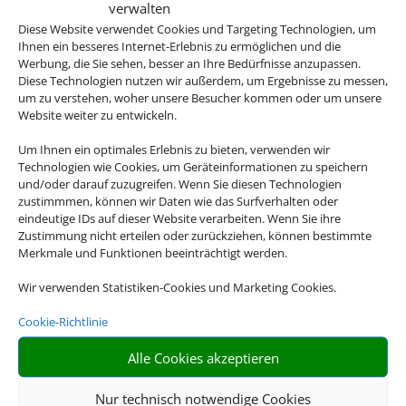
verwalten
Diese Website verwendet Cookies und Targeting Technologien, um
Ihnen ein besseres Internet-Erlebnis zu ermöglichen und die
Werbung, die Sie sehen, besser an Ihre Bedürfnisse anzupassen.
Einfach und schnell
Diese Technologien nutzen wir außerdem, um Ergebnisse zu messen,
Buchen Sie Bahn und Hotel im
um zu verstehen, woher unsere Besucher kommen oder um unsere
Website weiter zu entwickeln.
Paket.
Um Ihnen ein optimales Erlebnis zu bieten, verwenden wir
Technologien wie Cookies, um Geräteinformationen zu speichern
und/oder darauf zuzugreifen. Wenn Sie diesen Technologien
zustimmmen, können wir Daten wie das Surfverhalten oder
eindeutige IDs auf dieser Website verarbeiten. Wenn Sie ihre
Zustimmung nicht erteilen oder zurückziehen, können bestimmte
Merkmale und Funktionen beeinträchtigt werden.
Wir verwenden Statistiken-Cookies und Marketing Cookies.
Reisen mit Haustier
Cookie-Richtlinie
Nutzen Sie den beliebten Filter
Alle Cookies akzeptieren
und nehmen Sie Ihr Haustier
mit auf Reisen.
Nur technisch notwendige Cookies