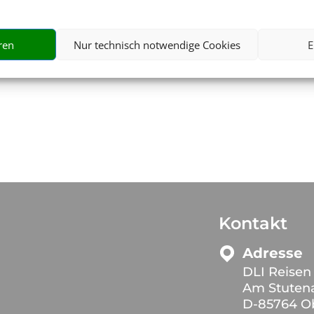
ersicherung
Tickets & Eve
ren
Nur technisch notwendige Cookies
E
Kontakt
Adresse
DLI Reisen
Am Stuten
D-85764 O