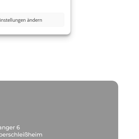
nts
instellungen ändern
anger 6
berschleißheim